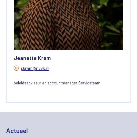
Jeanette Kram
j.kram@nvvk.nl
beleidsadviseur en accountmanager Serviceteam
Actueel