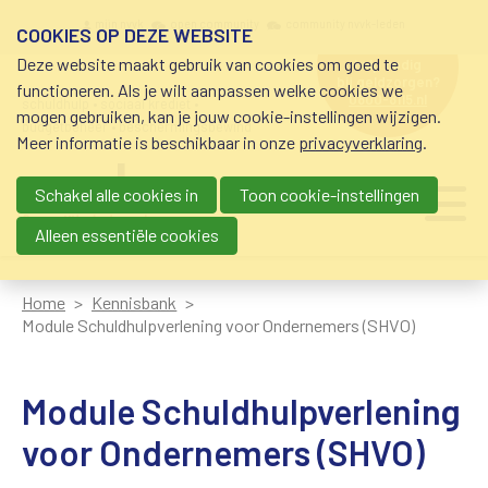
Overslaan en naar de inhoud gaan
Meta navigation
mijn nvvk
open community
community nvvk-leden
COOKIES OP DEZE WEBSITE
Deze website maakt gebruik van cookies om goed te
hulp nodig
bij geldzorgen?
functioneren. Als je wilt aanpassen welke cookies we
0800-8115.nl
schuldhulp • sociaal krediet •
mogen gebruiken, kan je jouw cookie-instellingen wijzigen.
budgetbeheer • beschermingsbewind
Meer informatie is beschikbaar in onze
privacyverklaring
.
Schakel alle cookies in
Toon cookie-instellingen
Main navigation
Ju
me
Alleen essentiële cookies
Home
Kennisbank
Module Schuldhulpverlening voor Ondernemers (SHVO)
Module Schuldhulpverlening
voor Ondernemers (SHVO)