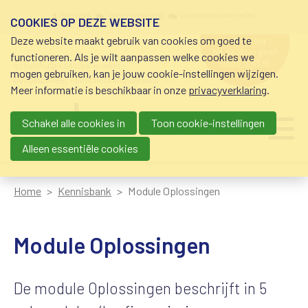
Overslaan en naar de inhoud gaan
Meta navigation
mijn nvvk
open community
community nvvk-leden
COOKIES OP DEZE WEBSITE
Deze website maakt gebruik van cookies om goed te
hulp nodig
bij geldzorgen?
functioneren. Als je wilt aanpassen welke cookies we
0800-8115.nl
schuldhulp • sociaal krediet •
mogen gebruiken, kan je jouw cookie-instellingen wijzigen.
budgetbeheer • beschermingsbewind
Meer informatie is beschikbaar in onze
privacyverklaring
.
Schakel alle cookies in
Toon cookie-instellingen
Main navigation
Ju
me
Alleen essentiële cookies
Home
Kennisbank
Module Oplossingen
Module Oplossingen
De module Oplossingen beschrijft in 5