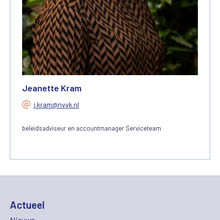
Jeanette Kram
j.kram@nvvk.nl
beleidsadviseur en accountmanager Serviceteam
Actueel
Nieuws