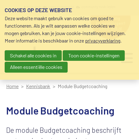
Overslaan en naar de inhoud gaan
Meta navigation
mijn nvvk
open community
community nvvk-leden
COOKIES OP DEZE WEBSITE
Deze website maakt gebruik van cookies om goed te
hulp nodig
bij geldzorgen?
functioneren. Als je wilt aanpassen welke cookies we
0800-8115.nl
schuldhulp • sociaal krediet •
mogen gebruiken, kan je jouw cookie-instellingen wijzigen.
budgetbeheer • beschermingsbewind
Meer informatie is beschikbaar in onze
privacyverklaring
.
Schakel alle cookies in
Toon cookie-instellingen
Main navigation
Ju
me
Alleen essentiële cookies
Home
Kennisbank
Module Budgetcoaching
Module Budgetcoaching
De module Budgetcoaching beschrijft