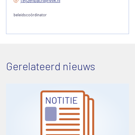
j.eijzenbach@nvvk.nl
beleidscoördinator
Gerelateerd nieuws