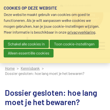
Overslaan en naar de inhoud gaan
Meta navigation
mijn nvvk
open community
community nvvk-leden
COOKIES OP DEZE WEBSITE
Deze website maakt gebruik van cookies om goed te
hulp nodig
bij geldzorgen?
functioneren. Als je wilt aanpassen welke cookies we
0800-8115.nl
schuldhulp • sociaal krediet •
mogen gebruiken, kan je jouw cookie-instellingen wijzigen.
budgetbeheer • beschermingsbewind
Meer informatie is beschikbaar in onze
privacyverklaring
.
Schakel alle cookies in
Toon cookie-instellingen
Main navigation
Ju
me
Alleen essentiële cookies
Home
Kennisbank
Dossier gesloten: hoe lang moet je het bewaren?
Dossier gesloten: hoe lang
moet je het bewaren?