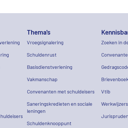
Thema's
Kennisba
verlening
Vroegsignalering
Zoeken in d
ring
Schuldenrust
Convenant
g
Basisdienstverlening
Gedragscod
Vakmanschap
Brievenboek
Convenanten met schuldeisers
Vtlb
Saneringskredieten en sociale
Werkwijzer
leningen
huldeisers
Jurispruden
Schuldenknooppunt