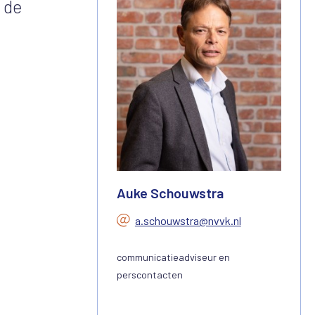
 de
Auke Schouwstra
a.schouwstra@nvvk.nl
communicatieadviseur en
perscontacten