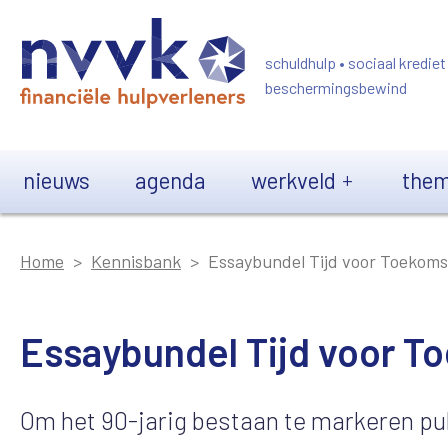
Overslaan en naar de inhoud gaan
schuldhulp • sociaal krediet
beschermingsbewind
Main navigation
nieuws
agenda
werkveld
them
Home
Kennisbank
Essaybundel Tijd voor Toekoms
Essaybundel Tijd voor T
Om het 90-jarig bestaan te markeren pu