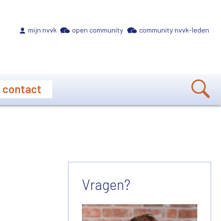
Meta navigation
mijn nvvk
open community
community nvvk-leden
contact
Vragen?