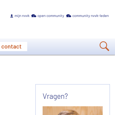
Meta navigation
mijn nvvk
open community
community nvvk-leden
contact
Vragen?