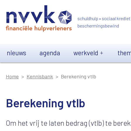
Overslaan en naar de inhoud gaan
schuldhulp • sociaal krediet
beschermingsbewind
Main navigation
nieuws
agenda
werkveld
them
Home
Kennisbank
Berekening vtlb
Berekening vtlb
Om het vrij te laten bedrag (vtlb) te ber