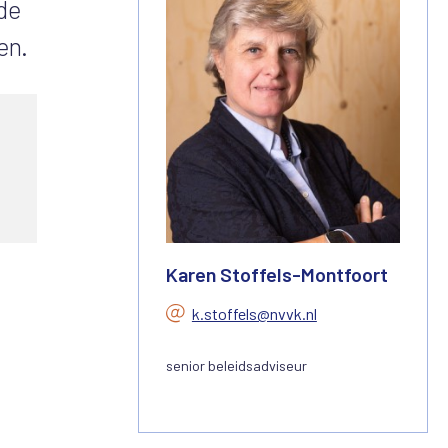
de
en.
Karen Stoffels-Montfoort
k.stoffels@nvvk.nl
senior beleidsadviseur