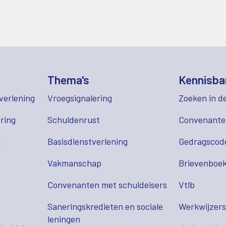
Thema's
Kennisba
verlening
Vroegsignalering
Zoeken in d
ring
Schuldenrust
Convenant
g
Basisdienstverlening
Gedragscod
Vakmanschap
Brievenboek
Convenanten met schuldeisers
Vtlb
Saneringskredieten en sociale
Werkwijzer
leningen