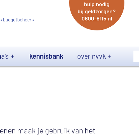
hulp nodig
bij geldzorgen?
0800-8115.nl
 • budgetbeheer •
a's
kennisbank
over nvvk
ekenen maak je gebruik van het