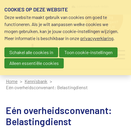
Overslaan en naar de inhoud gaan
Meta navigation
mijn nvvk
open community
community nvvk-leden
COOKIES OP DEZE WEBSITE
Deze website maakt gebruik van cookies om goed te
hulp nodig
bij geldzorgen?
functioneren. Als je wilt aanpassen welke cookies we
0800-8115.nl
schuldhulp • sociaal krediet •
mogen gebruiken, kan je jouw cookie-instellingen wijzigen.
budgetbeheer • beschermingsbewind
Meer informatie is beschikbaar in onze
privacyverklaring
.
Schakel alle cookies in
Toon cookie-instellingen
Main navigation
Ju
me
Alleen essentiële cookies
Home
Kennisbank
Eén overheidsconvenant: Belastingdienst
Eén overheidsconvenant:
Belastingdienst