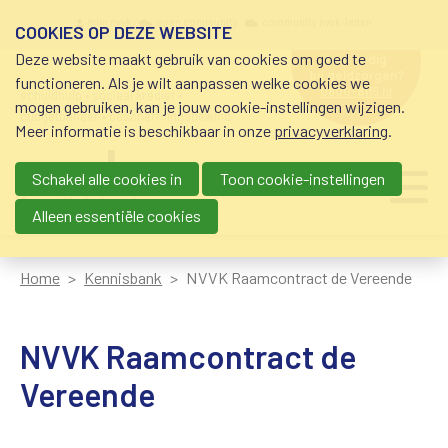
Overslaan en naar de inhoud gaan
Meta navigation
mijn nvvk
open community
community nvvk-leden
COOKIES OP DEZE WEBSITE
Deze website maakt gebruik van cookies om goed te
hulp nodig
bij geldzorgen?
functioneren. Als je wilt aanpassen welke cookies we
0800-8115.nl
schuldhulp • sociaal krediet •
mogen gebruiken, kan je jouw cookie-instellingen wijzigen.
budgetbeheer • beschermingsbewind
Meer informatie is beschikbaar in onze
privacyverklaring
.
Schakel alle cookies in
Toon cookie-instellingen
Main navigation
Ju
me
Alleen essentiële cookies
Home
Kennisbank
NVVK Raamcontract de Vereende
NVVK Raamcontract de
Vereende