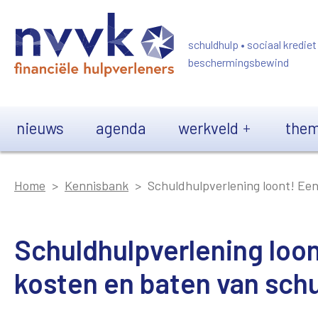
Overslaan en naar de inhoud gaan
schuldhulp • sociaal krediet
beschermingsbewind
Main navigation
nieuws
agenda
werkveld
them
Home
Kennisbank
Schuldhulpverlening loont! Ee
Schuldhulpverlening loo
kosten en baten van sch