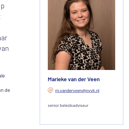
op
t
aar
van
ale
Marieke van der Veen
an de
m.vanderveen@nvvk.nl
senior beleidsadviseur