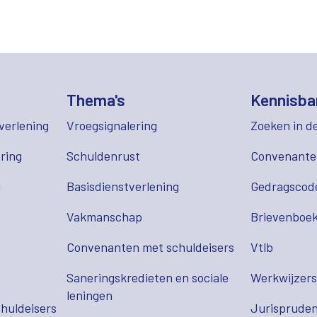
Thema's
Kennisba
verlening
Vroegsignalering
Zoeken in d
ring
Schuldenrust
Convenant
g
Basisdienstverlening
Gedragscod
Vakmanschap
Brievenboek
Convenanten met schuldeisers
Vtlb
Saneringskredieten en sociale
Werkwijzer
leningen
huldeisers
Jurispruden