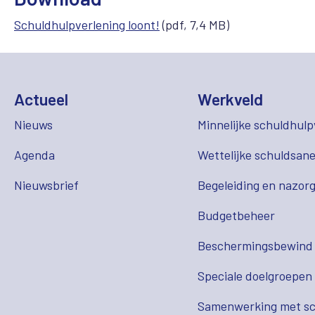
Schuldhulpverlening loont!
(pdf, 7,4 MB)
Actueel
Werkveld
Nieuws
Minnelijke schuldhulp
Agenda
Wettelijke schuldsane
Nieuwsbrief
Begeleiding en nazor
Budgetbeheer
Beschermingsbewind
Speciale doelgroepen
Samenwerking met sc