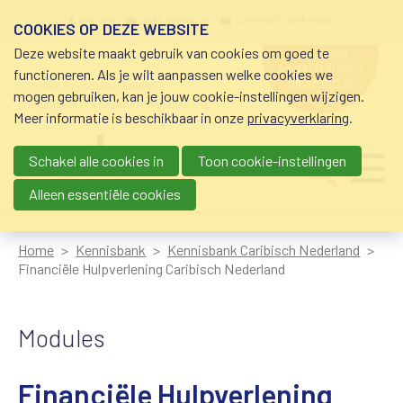
Overslaan en naar de inhoud gaan
Meta navigation
mijn nvvk
open community
community nvvk-leden
COOKIES OP DEZE WEBSITE
Deze website maakt gebruik van cookies om goed te
hulp nodig
bij geldzorgen?
functioneren. Als je wilt aanpassen welke cookies we
0800-8115.nl
schuldhulp • sociaal krediet •
mogen gebruiken, kan je jouw cookie-instellingen wijzigen.
budgetbeheer • beschermingsbewind
Meer informatie is beschikbaar in onze
privacyverklaring
.
Schakel alle cookies in
Toon cookie-instellingen
Main navigation
Ju
me
Alleen essentiële cookies
Home
Kennisbank
Kennisbank Caribisch Nederland
Financiële Hulpverlening Caribisch Nederland
Modules
Financiële Hulpverlening