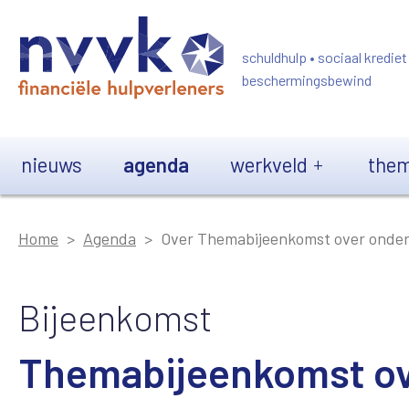
Overslaan en naar de inhoud gaan
schuldhulp • sociaal krediet
beschermingsbewind
Main navigation
nieuws
agenda
werkveld
them
Home
Agenda
Over Themabijeenkomst over onde
Bijeenkomst
Themabijeenkomst o