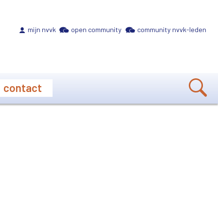
Meta navigation
mijn nvvk
open community
community nvvk-leden
contact