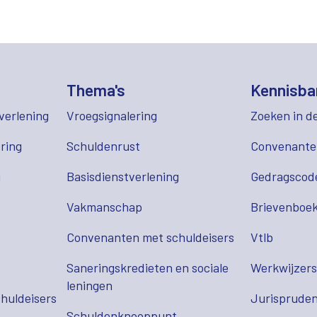
Thema's
Kennisba
verlening
Vroegsignalering
Zoeken in d
ring
Schuldenrust
Convenant
g
Basisdienstverlening
Gedragscod
Vakmanschap
Brievenboek
Convenanten met schuldeisers
Vtlb
Saneringskredieten en sociale
Werkwijzer
leningen
huldeisers
Jurispruden
Schuldenknooppunt