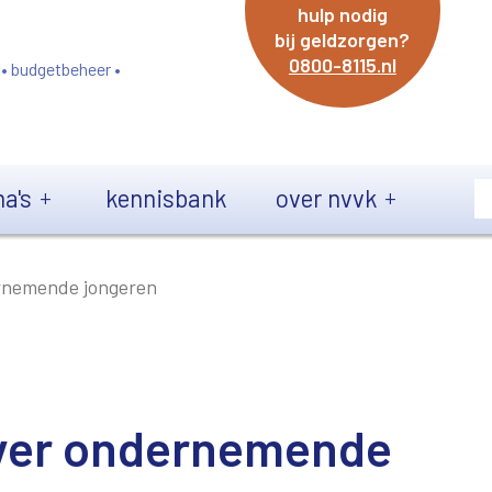
hulp nodig
bij geldzorgen?
0800-8115.nl
 • budgetbeheer •
a's
kennisbank
over nvvk
rnemende jongeren
ver ondernemende