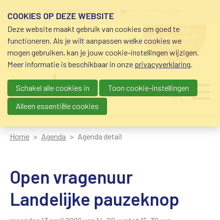
Overslaan en naar de inhoud gaan
Meta navigation
mijn nvvk
open community
community nvvk-leden
COOKIES OP DEZE WEBSITE
Deze website maakt gebruik van cookies om goed te
hulp nodig
bij geldzorgen?
functioneren. Als je wilt aanpassen welke cookies we
0800-8115.nl
schuldhulp • sociaal krediet •
mogen gebruiken, kan je jouw cookie-instellingen wijzigen.
budgetbeheer • beschermingsbewind
Meer informatie is beschikbaar in onze
privacyverklaring
.
Schakel alle cookies in
Toon cookie-instellingen
Main navigation
Ju
me
Alleen essentiële cookies
Home
Agenda
Agenda detail
Open vragenuur
Landelijke pauzeknop