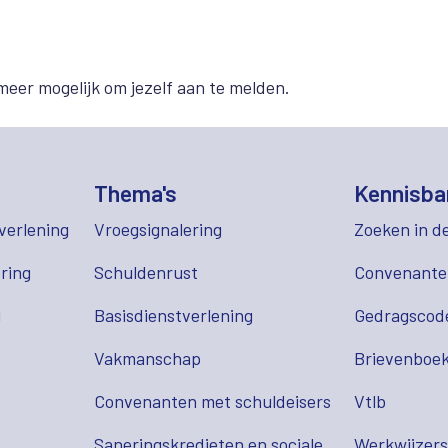
meer mogelijk om jezelf aan te melden.
Thema's
Kennisba
verlening
Vroegsignalering
Zoeken in d
ring
Schuldenrust
Convenant
g
Basisdienstverlening
Gedragscod
Vakmanschap
Brievenboek
Convenanten met schuldeisers
Vtlb
Saneringskredieten en sociale
Werkwijzer