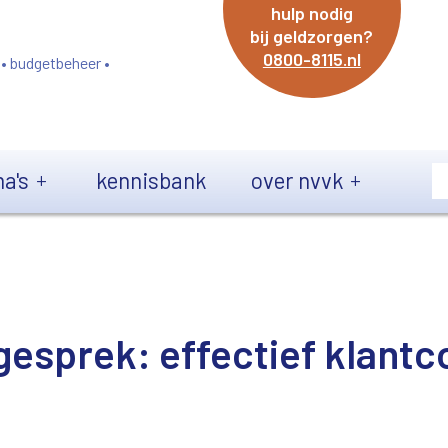
hulp nodig
bij geldzorgen?
0800-8115.nl
 • budgetbeheer •
a's
kennisbank
over nvvk
gesprek: effectief klant