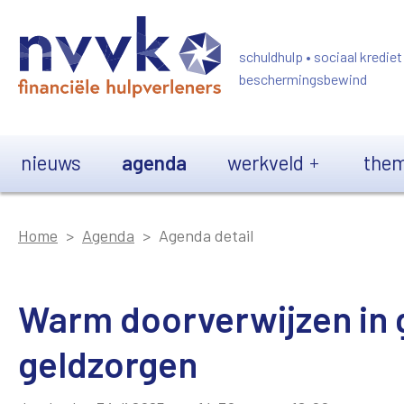
Overslaan en naar de inhoud gaan
schuldhulp • sociaal krediet
beschermingsbewind
Main navigation
nieuws
agenda
werkveld
them
Home
Agenda
Agenda detail
Warm doorverwijzen in 
geldzorgen