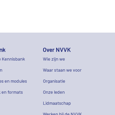
nk
Over NVVK
e Kennisbank
Wie zijn we
en
Waar staan we voor
es en modules
Organisatie
 en formats
Onze leden
Lidmaatschap
s
Werken bij de NVVK