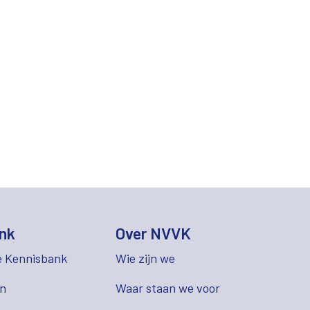
nk
Over NVVK
e Kennisbank
Wie zijn we
en
Waar staan we voor