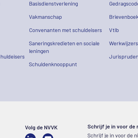
g
Basisdienstverlening
Gedragscod
Vakmanschap
Brievenboek
Convenanten met schuldeisers
Vtlb
Saneringskredieten en sociale
Werkwijzer
leningen
huldeisers
Jurispruden
Schuldenknooppunt
Schrijf je in voor de
Volg de NVVK
Schrijf je in voor de 
LinkedIn
Video