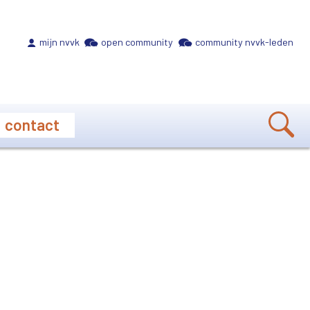
Meta navigation
mijn nvvk
open community
community nvvk-leden
contact