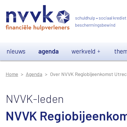
Overslaan en naar de inhoud gaan
schuldhulp • sociaal krediet
beschermingsbewind
Main navigation
nieuws
agenda
werkveld
them
Home
Agenda
Over NVVK Regiobijeenkomst Utrec
NVVK-leden
NVVK Regiobijeenkom