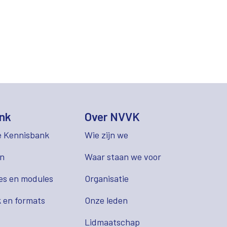
nk
Over NVVK
e Kennisbank
Wie zijn we
en
Waar staan we voor
es en modules
Organisatie
 en formats
Onze leden
Lidmaatschap