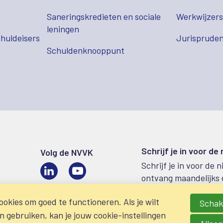
Saneringskredieten en sociale
Werkwijzer
leningen
huldeisers
Jurispruden
Schuldenknooppunt
Schrijf je in voor de
Volg de NVVK
Schrijf je in voor de 
LinkedIn
Video
ontvang maandelijks 
okies om goed te functioneren. Als je wilt
Schake
gebruiken, kan je jouw cookie-instellingen