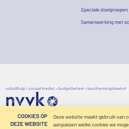
Speciale doelgroepen
Samenwerking met sc
schuldhulp • sociaal krediet • budgetbeheer • beschermingsbewind
COOKIES OP
Deze website maakt gebruik van co
DEZE WEBSITE
aanpassen welke cookies we mogen 