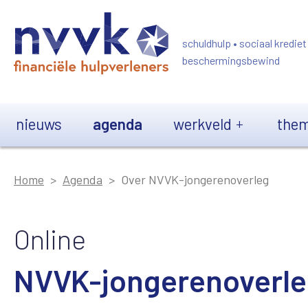
Overslaan en naar de inhoud gaan
schuldhulp • sociaal krediet
beschermingsbewind
Main navigation
nieuws
agenda
werkveld
them
Home
Agenda
Over NVVK-jongerenoverleg
Online
NVVK-jongerenoverl