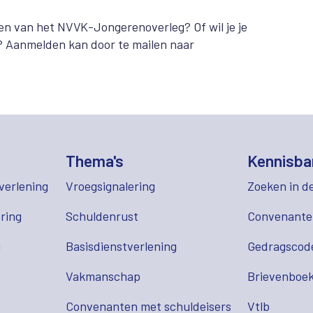
sten van het NVVK-Jongerenoverleg? Of wil je je
? Aanmelden kan door te mailen naar
Thema's
Kennisba
verlening
Vroegsignalering
Zoeken in d
ring
Schuldenrust
Convenant
g
Basisdienstverlening
Gedragscod
Vakmanschap
Brievenboek
Convenanten met schuldeisers
Vtlb