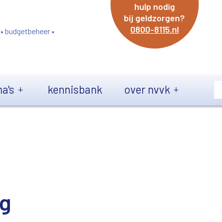
hulp nodig
bij geldzorgen?
0800-8115.nl
 • budgetbeheer •
a's
kennisbank
over nvvk
eg