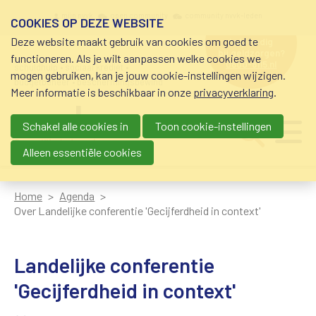
Overslaan en naar de inhoud gaan
Meta navigation
mijn nvvk
open community
community nvvk-leden
COOKIES OP DEZE WEBSITE
Deze website maakt gebruik van cookies om goed te
hulp nodig
bij geldzorgen?
functioneren. Als je wilt aanpassen welke cookies we
0800-8115.nl
schuldhulp • sociaal krediet •
mogen gebruiken, kan je jouw cookie-instellingen wijzigen.
budgetbeheer • beschermingsbewind
Meer informatie is beschikbaar in onze
privacyverklaring
.
Schakel alle cookies in
Toon cookie-instellingen
Main navigation
Ju
me
Alleen essentiële cookies
Home
Agenda
Over Landelijke conferentie 'Gecijferdheid in context'
Landelijke conferentie
'Gecijferdheid in context'