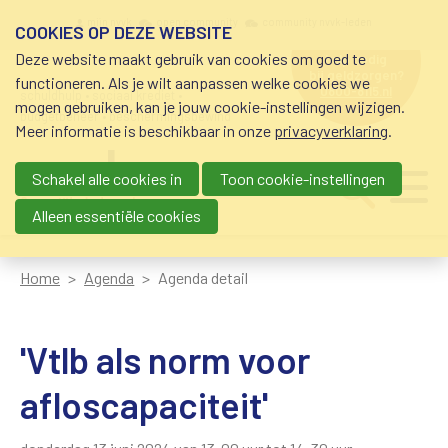
Overslaan en naar de inhoud gaan
Meta navigation
mijn nvvk
open community
community nvvk-leden
COOKIES OP DEZE WEBSITE
Deze website maakt gebruik van cookies om goed te
hulp nodig
bij geldzorgen?
functioneren. Als je wilt aanpassen welke cookies we
0800-8115.nl
schuldhulp • sociaal krediet •
mogen gebruiken, kan je jouw cookie-instellingen wijzigen.
budgetbeheer • beschermingsbewind
Meer informatie is beschikbaar in onze
privacyverklaring
.
Schakel alle cookies in
Toon cookie-instellingen
Main navigation
Ju
me
Alleen essentiële cookies
Home
Agenda
Agenda detail
'Vtlb als norm voor
afloscapaciteit'