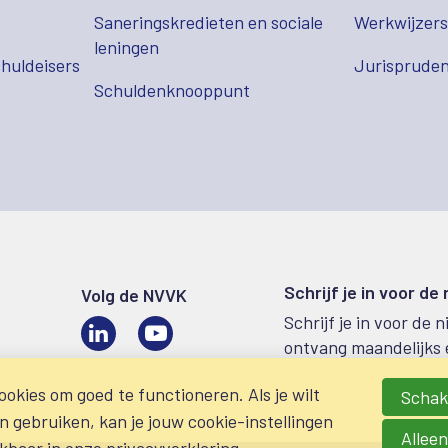
Saneringskredieten en sociale
Werkwijzer
leningen
huldeisers
Jurispruden
Schuldenknooppunt
Schrijf je in voor de
Volg de NVVK
Schrijf je in voor de 
LinkedIn
Video
ontvang maandelijks 
okies om goed te functioneren. Als je wilt
Schake
gebruiken, kan je jouw cookie-instellingen
Alleen