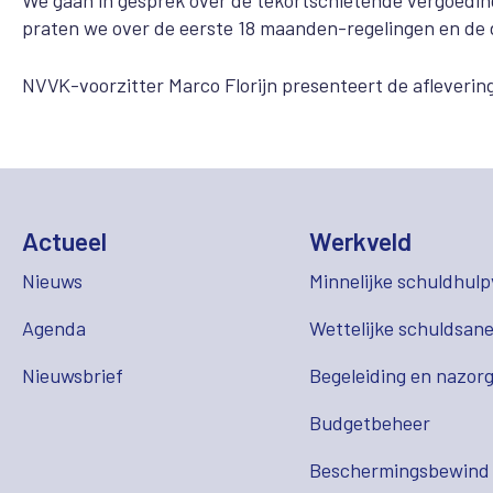
We gaan in gesprek over de tekortschietende vergoedi
praten we over de eerste 18 maanden-regelingen en de
NVVK-voorzitter Marco Florijn presenteert de afleverin
Actueel
Werkveld
Nieuws
Minnelijke schuldhulp
Agenda
Wettelijke schuldsane
Nieuwsbrief
Begeleiding en nazor
Budgetbeheer
Beschermingsbewind