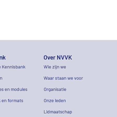
nk
Over NVVK
e Kennisbank
Wie zijn we
en
Waar staan we voor
es en modules
Organisatie
 en formats
Onze leden
Lidmaatschap