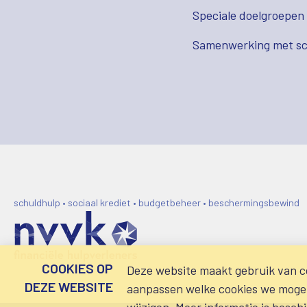
Speciale doelgroepen
Samenwerking met sc
schuldhulp • sociaal krediet • budgetbeheer • beschermingsbewind
COOKIES OP
Deze website maakt gebruik van co
DEZE WEBSITE
aanpassen welke cookies we mogen 