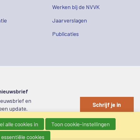
s
Werken bij de NVVK
tie
Jaarverslagen
Publicaties
 nieuwsbrief
nieuwsbrief en
Schrijf je in
een update.
l alle cookies in
Toon cookie-instellingen
 essentiële cookies