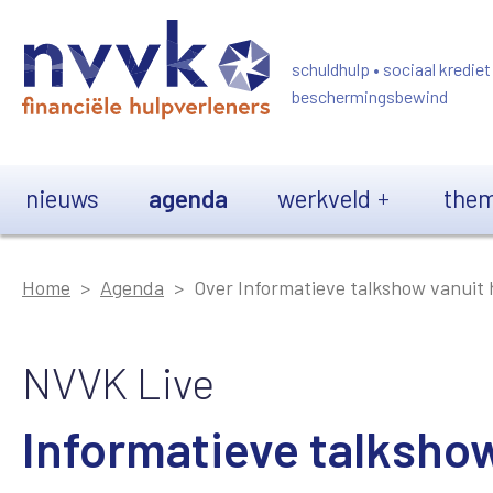
Overslaan en naar de inhoud gaan
schuldhulp • sociaal krediet
beschermingsbewind
Main navigation
nieuws
agenda
werkveld
them
Home
Agenda
Over Informatieve talkshow vanuit
NVVK Live
Informatieve talkshow