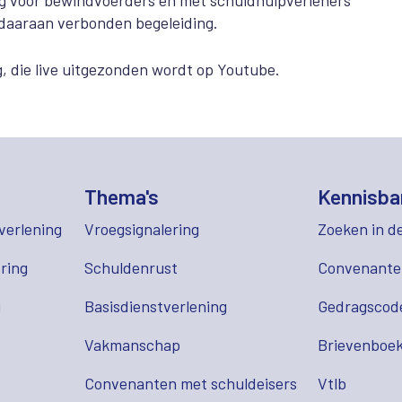
ng voor bewindvoerders en met schuldhulpverleners
 daaraan verbonden begeleiding.
g, die live uitgezonden wordt op Youtube.
Thema's
Kennisba
verlening
Vroegsignalering
Zoeken in d
ring
Schuldenrust
Convenant
g
Basisdienstverlening
Gedragscod
Vakmanschap
Brievenboek
Convenanten met schuldeisers
Vtlb