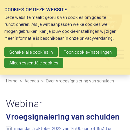
Overslaan en naar de inhoud gaan
Meta navigation
mijn nvvk
open community
community nvvk-leden
COOKIES OP DEZE WEBSITE
Deze website maakt gebruik van cookies om goed te
hulp nodig
bij geldzorgen?
functioneren. Als je wilt aanpassen welke cookies we
0800-8115.nl
schuldhulp • sociaal krediet •
mogen gebruiken, kan je jouw cookie-instellingen wijzigen.
budgetbeheer • beschermingsbewind
Meer informatie is beschikbaar in onze
privacyverklaring
.
Schakel alle cookies in
Toon cookie-instellingen
Main navigation
Ju
me
Alleen essentiële cookies
Home
Agenda
Over Vroegsignalering van schulden
Webinar
Vroegsignalering van schulden
maandag 3 oktober 2022 van 14:00 uur tot 15:30 uur