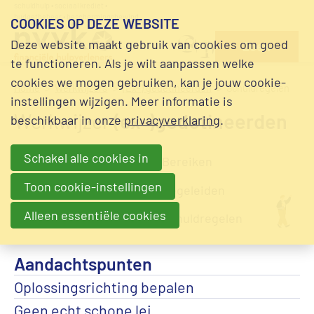
schuldhulp • sociaal krediet •
Overslaan en naar de inhoud gaan
budgetbeheer • beschermingsbewind
COOKIES OP DEZE WEBSITE
direct naar
NVVK
Deze website maakt gebruik van cookies om goed
Zoek
alle
community
te functioneren. Als je wilt aanpassen welke
hulpmiddelen
cookies we mogen gebruiken, kan je jouw cookie-
Home
Werkwijzers
(Ex-) gedetineerden
Schuldregelen
instellingen wijzigen. Meer informatie is
Werkwijzer
(ex-)gedetineerden
beschikbaar in onze
privacyverklaring
.
Schakel alle cookies in
Inleiding
Bereiken
Toon cookie-instellingen
Intake
Begeleiden
Alleen essentiële cookies
Stabiliseren
Schuldregelen
Aandachtspunten
Oplossingsrichting bepalen
Geen echt schone lei