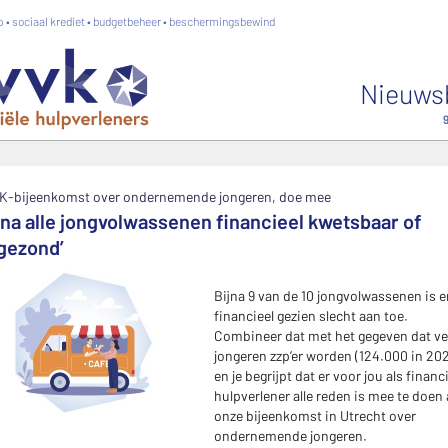
 • sociaal krediet • budgetbeheer • beschermingsbewind
Nieuws
K-bijeenkomst over ondernemende jongeren, doe mee
ijna alle jongvolwassenen financieel kwetsbaar of
gezond’
Bijna 9 van de 10 jongvolwassenen is e
financieel gezien slecht aan toe.
Combineer dat met het gegeven dat ve
jongeren zzp’er worden (124.000 in 20
en je begrijpt dat er voor jou als financ
hulpverlener alle reden is mee te doen
onze bijeenkomst in Utrecht over
ondernemende jongeren.