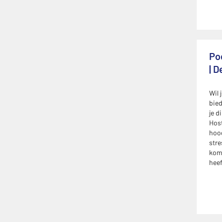
Pod
| 
Wil 
bied
je d
Host
hoog
stre
kome
heef