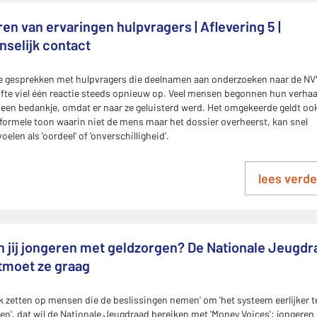
en van ervaringen hulpvragers | Aflevering 5 |
nselijk contact
de gesprekken met hulpvragers die deelnamen aan onderzoeken naar de N
fte viel één reactie steeds opnieuw op. Veel mensen begonnen hun verhaa
een bedankje, omdat er naar ze geluisterd werd. Het omgekeerde geldt oo
formele toon waarin niet de mens maar het dossier overheerst, kan snel
oelen als 'oordeel' of 'onverschilligheid'.
lees verde
n jij jongeren met geldzorgen? De Nationale Jeugdr
tmoet ze graag
k zetten op mensen die de beslissingen nemen' om 'het systeem eerlijker t
n', dat wil de Nationale Jeugdraad bereiken met 'Money Voices': jongeren