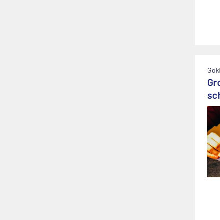
Gok
Gr
sc