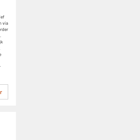
ief
n via
erder
.
jk
k
e
r
r