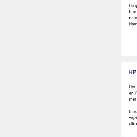
De g
hun 
name
Naas
KP
Het
en Y
met
Inho
wijz
alle