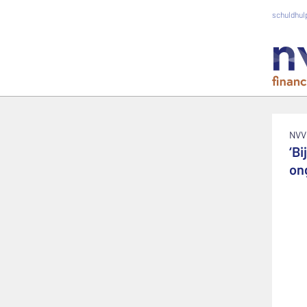
schuldhulp
NVV
‘B
on