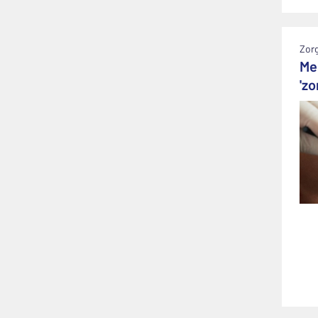
Zorg
Me
'z