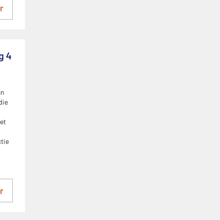
r
g 4
an
die
et
tie
r