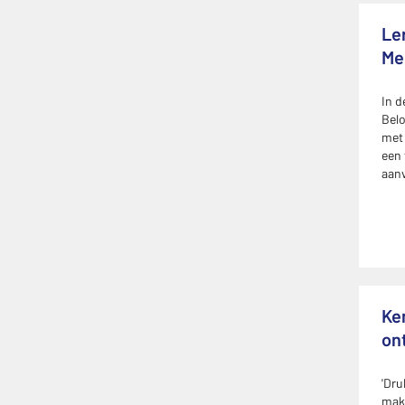
Ler
Me
In 
Belo
met 
een 
aanv
Ke
on
'Dru
make