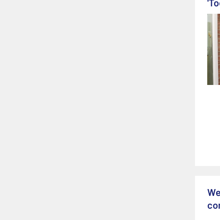
'T
We
co