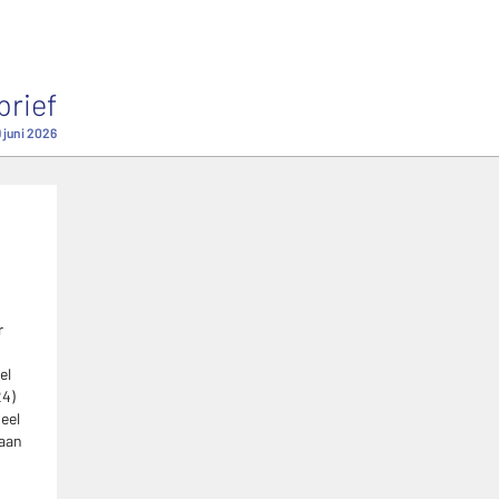
brief
9 juni 2026
r
el
24)
ieel
 aan