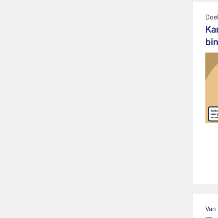
Doe
Ka
bi
Van 