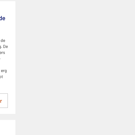
de
 de
. De
ers
e
 erg
ot
r