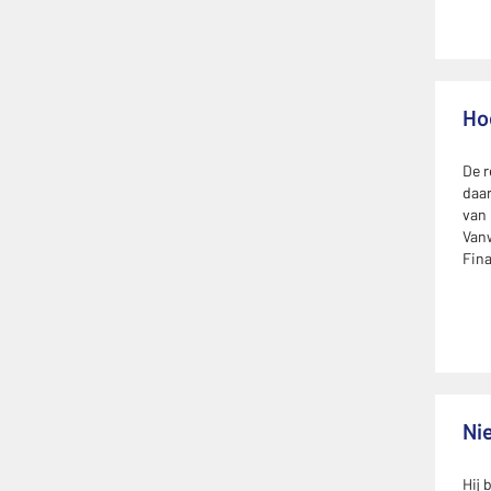
Ho
De r
daar
van 
Vanw
Fina
Ni
Hij 