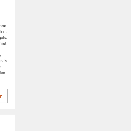
rona
len.
gels,
niet
&
 via
e
den
r