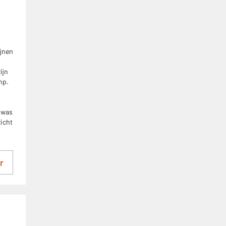
ijnen
ijn
np.
 was
zicht
r