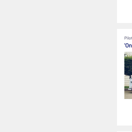
Pilo
'O