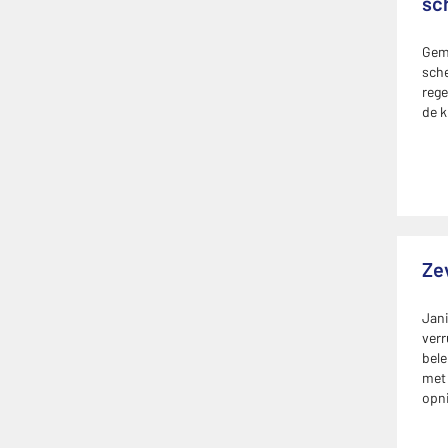
sc
Geme
sche
rege
de k
Ze
Jani
verr
bel
met 
opn