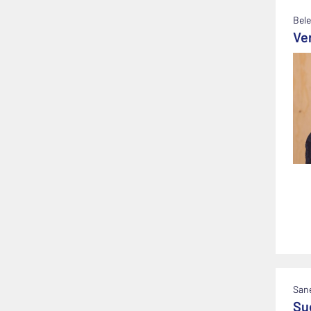
Bele
Ve
San
Su