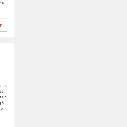
ers
r
eden
 een
teit
 5
de