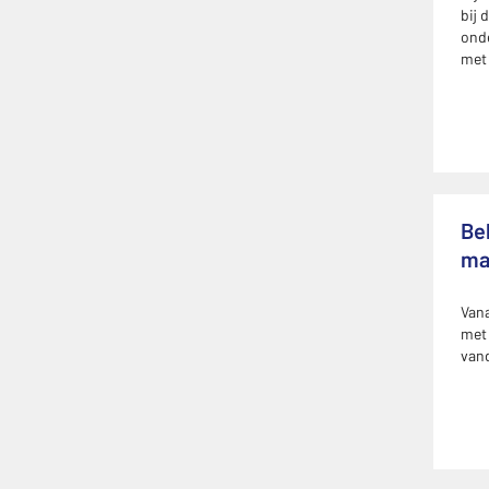
bij 
ond
met 
Be
ma
Vana
met 
vand