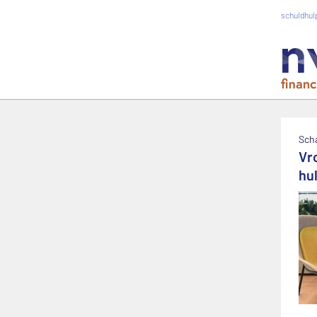
schuldhulp
Sch
Vr
hu