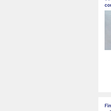
co
Fi