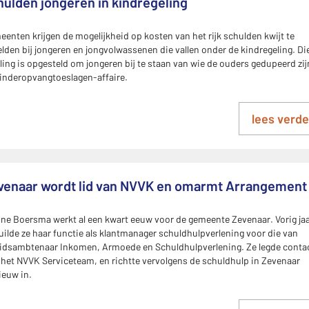
hulden jongeren in kindregeling
enten krijgen de mogelijkheid op kosten van het rijk schulden kwijt te
lden bij jongeren en jongvolwassenen die vallen onder de kindregeling. Di
ling is opgesteld om jongeren bij te staan van wie de ouders gedupeerd zij
inderopvangtoeslagen-affaire.
lees verde
venaar wordt lid van NVVK en omarmt Arrangement
ne Boersma werkt al een kwart eeuw voor de gemeente Zevenaar. Vorig ja
uilde ze haar functie als klantmanager schuldhulpverlening voor die van
eidsambtenaar Inkomen, Armoede en Schuldhulpverlening. Ze legde conta
het NVVK Serviceteam, en richtte vervolgens de schuldhulp in Zevenaar
ieuw in.