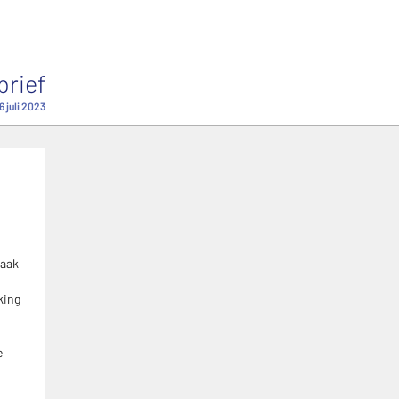
brief
6 juli 2023
vaak
king
e