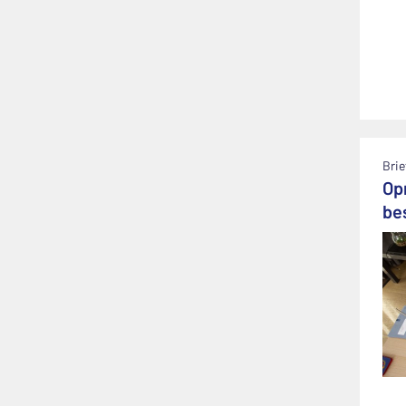
Brie
Op
be