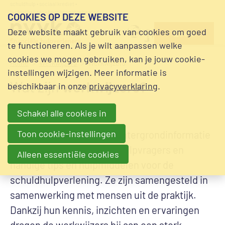
schuldhulp • sociaal krediet •
Overslaan en naar de inhoud gaan
budgetbeheer • beschermingsbewind
COOKIES OP DEZE WEBSITE
direct naar
NVVK
Deze website maakt gebruik van cookies om goed
Zoek
alle
community
te functioneren. Als je wilt aanpassen welke
hulpmiddelen
cookies we mogen gebruiken, kan je jouw cookie-
Home
Werkwijzers
Werkwijzers
instellingen wijzigen. Meer informatie is
Wat zijn
werkwijzers?
beschikbaar in onze
privacyverklaring
.
Schakel alle cookies in
Toon cookie-instellingen
De werkwijzers bieden achtergrondinformatie
over specifieke groepen hulpvragers en
Alleen essentiële cookies
handige tips en hulpmiddelen voor de
schuldhulpverlening. Ze zijn samengesteld in
samenwerking met mensen uit de praktijk.
Dankzij hun kennis, inzichten en ervaringen