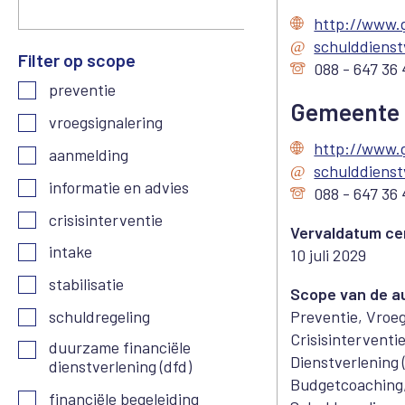
http://www.
schulddiens
Filter op scope
088 - 647 36 
preventie
Gemeente 
vroegsignalering
http://www.
aanmelding
schulddiens
informatie en advies
088 - 647 36 
crisisinterventie
Vervaldatum cer
intake
10 juli 2029
stabilisatie
Scope van de a
schuldregeling
Preventie, Vroeg
Crisisinterventi
duurzame financiële
Dienstverlening 
dienstverlening (dfd)
Budgetcoaching,
financiële begeleiding