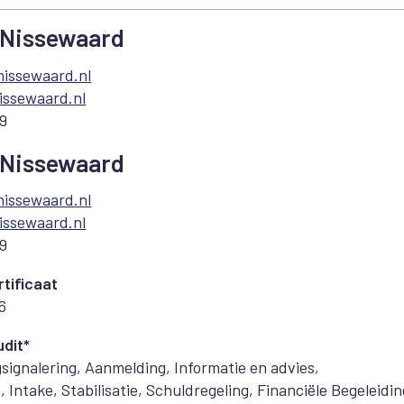
Nissewaard
nissewaard.nl
ssewaard.nl
69
Nissewaard
nissewaard.nl
ssewaard.nl
69
tificaat
6
dit*
signalering, Aanmelding, Informatie en advies,
, Intake, Stabilisatie, Schuldregeling, Financiële Begeleidin