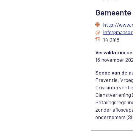
Gemeente 
http://www.m
info@maasdri
14 0418
Vervaldatum cer
16 november 20
Scope van de au
Preventie, Vroeg
Crisisinterventi
Dienstverlening 
Betalingsregelin
zonder afloscapa
ondernemers (S