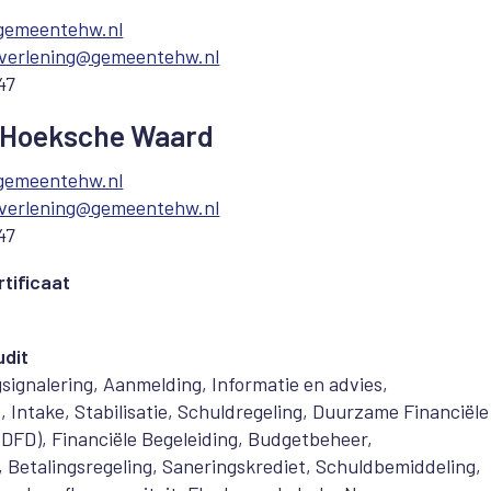
gemeentehw.nl
tverlening@gemeentehw.nl
47
Hoeksche Waard
gemeentehw.nl
tverlening@gemeentehw.nl
47
tificaat
udit
signalering, Aanmelding, Informatie en advies,
e, Intake, Stabilisatie, Schuldregeling, Duurzame Financiële
(DFD), Financiële Begeleiding, Budgetbeheer,
 Betalingsregeling, Saneringskrediet, Schuldbemiddeling,