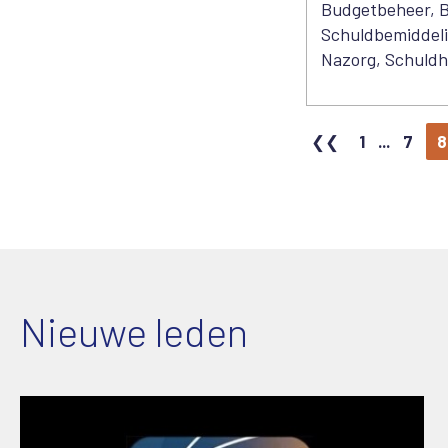
Budgetbeheer, B
Schuldbemiddelin
Nazorg, Schuldh
1
...
7
8
Nieuwe leden