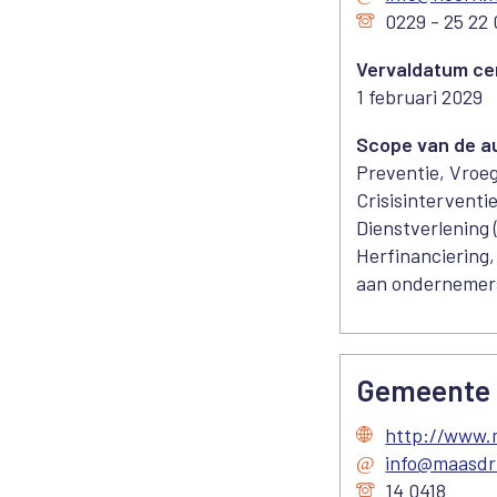
0229 - 25 22
Vervaldatum cer
1 februari 2029
Scope van de au
Preventie, Vroeg
Crisisinterventi
Dienstverlening
Herfinanciering
aan ondernemers
Gemeente 
http://www.m
info@maasdri
14 0418