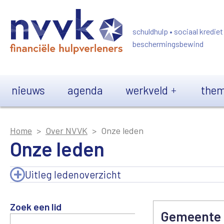
Overslaan en naar de inhoud gaan
schuldhulp • sociaal krediet
beschermingsbewind
Main navigation
nieuws
agenda
werkveld
them
Home
Over NVVK
Onze leden
Onze leden
Uitleg ledenoverzicht
Zoek een lid
Gemeente 