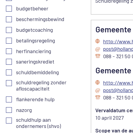
Schuldregeling z
budgetbeheer
beschermingsbewind
Gemeente 
budgetcoaching
betalingsregeling
http://www.h
post@holland
herfinanciering
088 - 321 50 
saneringskrediet
Gemeente 
schuldbemiddeling
schuldregeling zonder
http://www.h
afloscapaciteit
post@holland
088 - 321 50 
flankerende hulp
nazorg
Vervaldatum cer
10 april 2027
schuldhulp aan
ondernemers (shvo)
Scope van de au