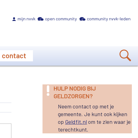
Meta navigation
mijn nvvk
open community
community nvvk-leden
contact
HULP NODIG BIJ
GELDZORGEN?
Neem contact op met je
gemeente. Je kunt ook kijken
op
Geldfit.nl
om te zien waar je
terechtkunt.