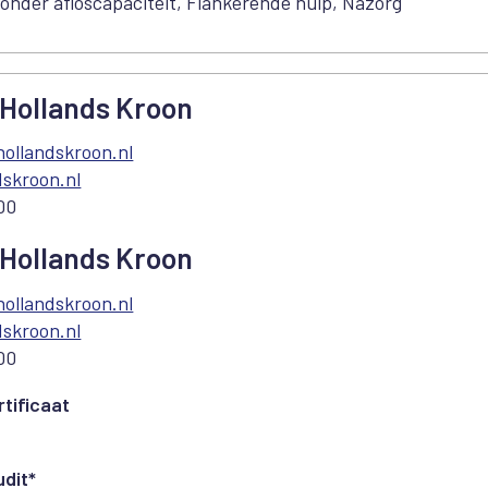
onder afloscapaciteit, Flankerende hulp, Nazorg
Hollands Kroon
ollandskroon.nl
skroon.nl
00
Hollands Kroon
ollandskroon.nl
skroon.nl
00
tificaat
dit*