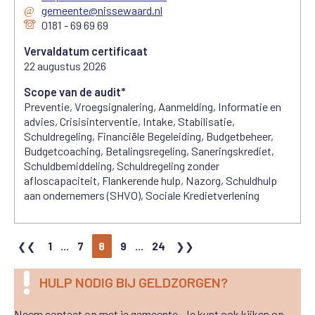
gemeente@nissewaard.nl
0181 - 69 69 69
Vervaldatum certificaat
22 augustus 2026
Scope van de audit*
Preventie, Vroegsignalering, Aanmelding, Informatie en
advies, Crisisinterventie, Intake, Stabilisatie,
Schuldregeling, Financiële Begeleiding, Budgetbeheer,
Budgetcoaching, Betalingsregeling, Saneringskrediet,
Schuldbemiddeling, Schuldregeling zonder
afloscapaciteit, Flankerende hulp, Nazorg, Schuldhulp
aan ondernemers (SHVO), Sociale Kredietverlening
1
...
7
8
9
...
24
HULP NODIG BIJ GELDZORGEN?
Neem contact op met je gemeente. Je kunt ook kijken op