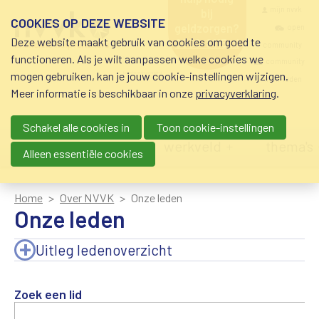
Overslaan en naar de inhoud gaan
Meta navigatio
mijn nvvk
bij
COOKIES OP DEZE WEBSITE
geldzorgen?
open
Deze website maakt gebruik van cookies om goed te
0800-8115.nl
community
schuldhulp • sociaal
functioneren. Als je wilt aanpassen welke cookies we
krediet • budgetbeheer •
community
mogen gebruiken, kan je jouw cookie-instellingen wijzigen.
beschermingsbewind
nvvk-leden
Meer informatie is beschikbaar in onze
privacyverklaring
.
Schakel alle cookies in
Toon cookie-instellingen
Main navigation
nieuws
agenda
werkveld
thema's
Alleen essentiële cookies
Home
Over NVVK
Onze leden
Onze leden
Uitleg ledenoverzicht
Zoek een lid