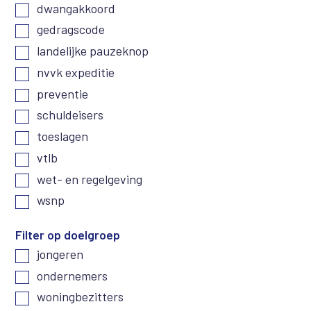
dwangakkoord
gedragscode
landelijke pauzeknop
nvvk expeditie
preventie
schuldeisers
toeslagen
vtlb
wet- en regelgeving
wsnp
Filter op doelgroep
jongeren
ondernemers
woningbezitters