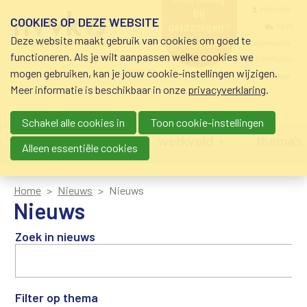
Overslaan en naar de inhoud gaan
Meta navigatio
mijn nvvk
bij
COOKIES OP DEZE WEBSITE
geldzorgen?
open
Deze website maakt gebruik van cookies om goed te
0800-8115.nl
community
schuldhulp • sociaal
functioneren. Als je wilt aanpassen welke cookies we
krediet • budgetbeheer •
community
mogen gebruiken, kan je jouw cookie-instellingen wijzigen.
beschermingsbewind
nvvk-leden
Meer informatie is beschikbaar in onze
privacyverklaring
.
Schakel alle cookies in
Toon cookie-instellingen
Main navigation
nieuws
agenda
werkveld
thema's
Alleen essentiële cookies
Home
Nieuws
Nieuws
Nieuws
Zoek in nieuws
Filter op thema