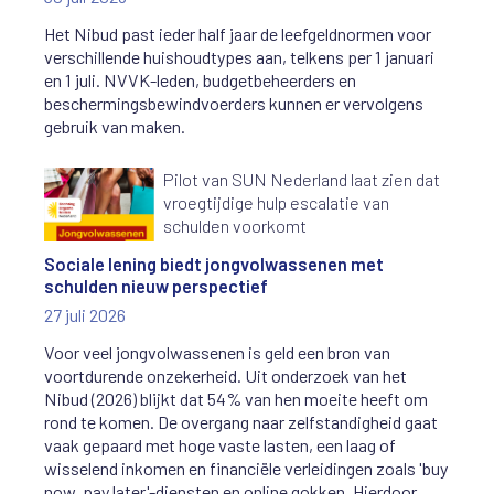
Het Nibud past ieder half jaar de leefgeldnormen voor
verschillende huishoudtypes aan, telkens per 1 januari
en 1 juli. NVVK-leden, budgetbeheerders en
beschermingsbewindvoerders kunnen er vervolgens
gebruik van maken.
Pilot van SUN Nederland laat zien dat
vroegtijdige hulp escalatie van
schulden voorkomt
Sociale lening biedt jongvolwassenen met
schulden nieuw perspectief
27 juli 2026
Voor veel jongvolwassenen is geld een bron van
voortdurende onzekerheid. Uit onderzoek van het
Nibud (2026) blijkt dat 54% van hen moeite heeft om
rond te komen. De overgang naar zelfstandigheid gaat
vaak gepaard met hoge vaste lasten, een laag of
wisselend inkomen en financiële verleidingen zoals 'buy
now, pay later'-diensten en online gokken. Hierdoor