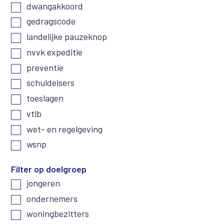
dwangakkoord
gedragscode
landelijke pauzeknop
nvvk expeditie
preventie
schuldeisers
toeslagen
vtlb
wet- en regelgeving
wsnp
Filter op doelgroep
jongeren
ondernemers
woningbezitters