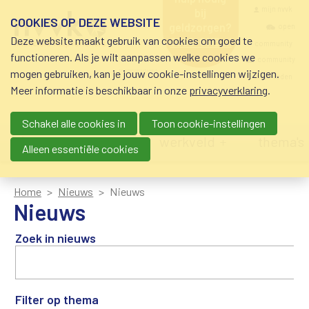
Overslaan en naar de inhoud gaan
Meta navigatio
mijn nvvk
bij
COOKIES OP DEZE WEBSITE
geldzorgen?
open
Deze website maakt gebruik van cookies om goed te
0800-8115.nl
community
schuldhulp • sociaal
functioneren. Als je wilt aanpassen welke cookies we
krediet • budgetbeheer •
community
mogen gebruiken, kan je jouw cookie-instellingen wijzigen.
beschermingsbewind
nvvk-leden
Meer informatie is beschikbaar in onze
privacyverklaring
.
Schakel alle cookies in
Toon cookie-instellingen
Main navigation
nieuws
agenda
werkveld
thema's
Alleen essentiële cookies
Home
Nieuws
Nieuws
Nieuws
Zoek in nieuws
Filter op thema