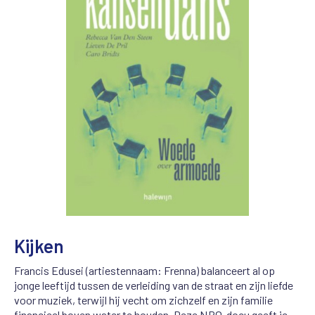
Kijken
Francis Edusei (artiestennaam: Frenna) balanceert al op
jonge leeftijd tussen de verleiding van de straat en zijn liefde
voor muziek, terwijl hij vecht om zichzelf en zijn familie
financieel boven water te houden. Deze NPO-docu geeft je