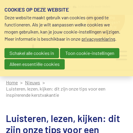
Overslaan en naar de inhoud gaan
Meta navigation
mijn nvvk
open community
community nvvk-leden
COOKIES OP DEZE WEBSITE
Deze website maakt gebruik van cookies om goed te
hulp nodig
bij geldzorgen?
functioneren. Als je wilt aanpassen welke cookies we
0800-8115.nl
schuldhulp • sociaal krediet •
mogen gebruiken, kan je jouw cookie-instellingen wijzigen.
budgetbeheer • beschermingsbewind
Meer informatie is beschikbaar in onze
privacyverklaring
.
Schakel alle cookies in
Toon cookie-instellingen
Main navigation
Ju
me
Alleen essentiële cookies
Home
Nieuws
Luisteren, lezen, kijken: dit zijn onze tips voor een
inspirerende kerstvakantie
Luisteren, lezen, kijken: dit
zijn onze tips voor een