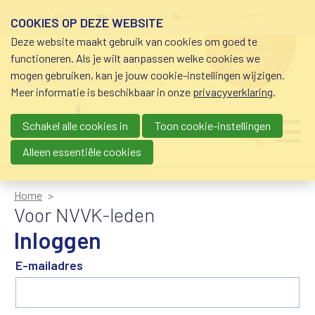
Overslaan en naar de inhoud gaan
Meta navigation
mijn nvvk
open community
community nvvk-leden
COOKIES OP DEZE WEBSITE
Deze website maakt gebruik van cookies om goed te
hulp nodig
bij geldzorgen?
functioneren. Als je wilt aanpassen welke cookies we
0800-8115.nl
schuldhulp • sociaal krediet •
mogen gebruiken, kan je jouw cookie-instellingen wijzigen.
budgetbeheer • beschermingsbewind
Meer informatie is beschikbaar in onze
privacyverklaring
.
Schakel alle cookies in
Toon cookie-instellingen
Main navigation
Ju
me
Alleen essentiële cookies
Home
Voor NVVK-leden
Inloggen
E-mailadres