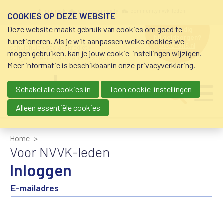
Overslaan en naar de inhoud gaan
Meta navigation
mijn nvvk
open community
community nvvk-leden
COOKIES OP DEZE WEBSITE
Deze website maakt gebruik van cookies om goed te
hulp nodig
bij geldzorgen?
functioneren. Als je wilt aanpassen welke cookies we
0800-8115.nl
schuldhulp • sociaal krediet •
mogen gebruiken, kan je jouw cookie-instellingen wijzigen.
budgetbeheer • beschermingsbewind
Meer informatie is beschikbaar in onze
privacyverklaring
.
Schakel alle cookies in
Toon cookie-instellingen
Main navigation
Ju
me
Alleen essentiële cookies
Home
Voor NVVK-leden
Inloggen
E-mailadres