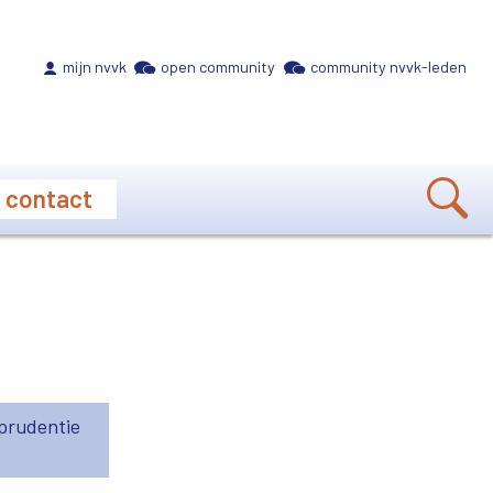
Meta navigation
mijn nvvk
open community
community nvvk-leden
contact
prudentie