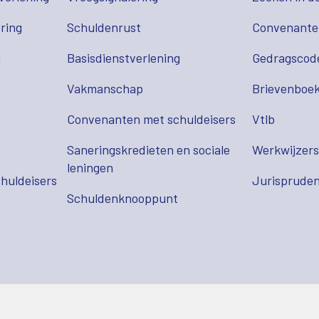
ring
Schuldenrust
Convenant
g
Basisdienstverlening
Gedragscod
Vakmanschap
Brievenboek
Convenanten met schuldeisers
Vtlb
Saneringskredieten en sociale
Werkwijzer
leningen
huldeisers
Jurispruden
Schuldenknooppunt