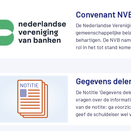
Convenant NV
De Nederlandse Verenigi
gemeenschappelijke bel
behartigen. De NVB nam
rol in het tot stand ko
leden tekenden nu het c
Nederland zich aan de a
Gegevens dele
De Notitie ‘Gegevens del
vragen over de informati
van de notite: ga voorzi
geef de schuldeiser wel 
kunnen nemen over het 
schuldregeling.