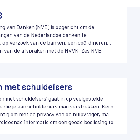
B
ng van Banken (NVB) is opgericht om de
angen van de Nederlandse banken te
, op verzoek van de banken, een coördinerende
men van de afspraken met de NVVK. Zes NVB-
onvenant, waarmee de belangrijkste banken in
fspraken conformeren.
n met schuldeisers
en met schuldeisers’ gaat in op veelgestelde
e die je aan schuldeisers mag verstrekken. Kern
chtig om met de privacy van de hulpvrager, maar
voldoende informatie om een goede beslissing te
verzoek om mee te werken aan een