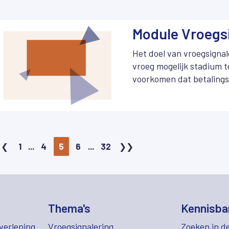
Module Vroegs
Het doel van vroegsignal
vroeg mogelijk stadium t
voorkomen dat betalings
ontwikkelen tot een prob
1
...
4
5
6
...
32
Thema's
Kennisba
verlening
Vroegsignalering
Zoeken in d