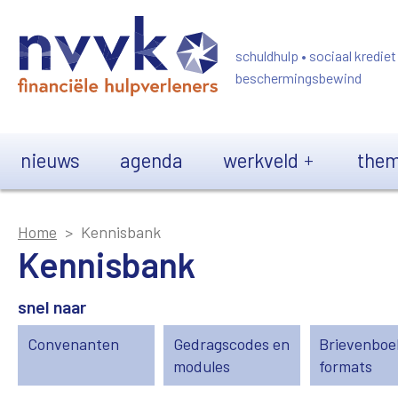
Overslaan en naar de inhoud gaan
schuldhulp • sociaal krediet
beschermingsbewind
Main navigation
nieuws
agenda
werkveld
them
Home
Kennisbank
Kennisbank
snel naar
Convenanten
Gedragscodes en
Brievenboe
modules
formats