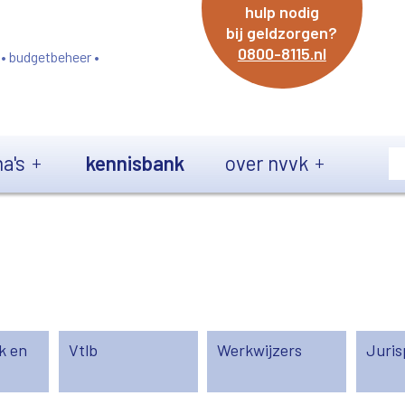
hulp nodig
bij geldzorgen?
0800-8115.nl
 • budgetbeheer •
a's
kennisbank
over nvvk
k en
Vtlb
Werkwijzers
Juris