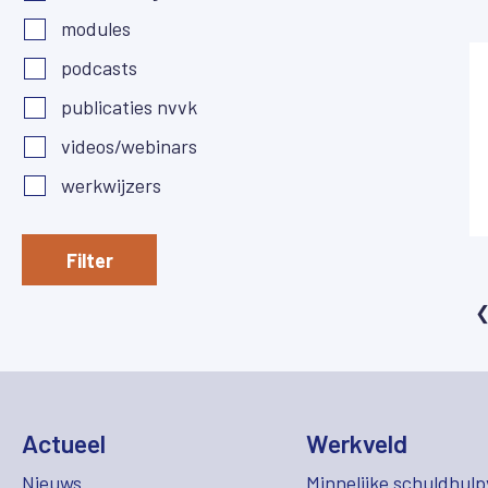
modules
podcasts
publicaties nvvk
videos/webinars
werkwijzers
Filter
Actueel
Werkveld
Nieuws
Minnelijke schuldhulp