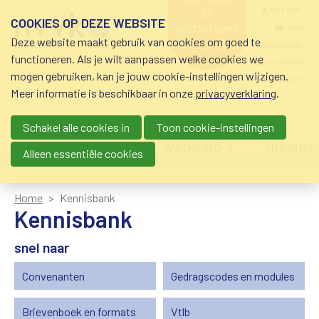
Overslaan en naar de inhoud gaan
Meta navigatio
mijn nvvk
bij
COOKIES OP DEZE WEBSITE
geldzorgen?
open
Deze website maakt gebruik van cookies om goed te
0800-8115.nl
community
schuldhulp • sociaal
functioneren. Als je wilt aanpassen welke cookies we
krediet • budgetbeheer •
community
mogen gebruiken, kan je jouw cookie-instellingen wijzigen.
beschermingsbewind
nvvk-leden
Meer informatie is beschikbaar in onze
privacyverklaring
.
Schakel alle cookies in
Toon cookie-instellingen
Main navigation
nieuws
agenda
werkveld
thema's
Alleen essentiële cookies
Home
Kennisbank
Kennisbank
snel naar
Convenanten
Gedragscodes en modules
Brievenboek en formats
Vtlb