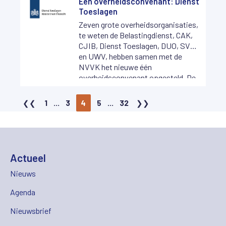
Eén overheidsconvenant: Dienst
Toeslagen
Zeven grote overheidsorganisaties,
te weten de Belastingdienst, CAK,
CJIB, Dienst Toeslagen, DUO, SVB
en UWV, hebben samen met de
NVVK het nieuwe één
overheidsconvenant opgesteld. De
Belastingdienst, CAK, CJIB, Dienst
Toeslagen en DUO hebben het
1
...
3
4
5
...
32
nieuwe convenant ook al
ondertekend.
Actueel
Nieuws
Agenda
Nieuwsbrief