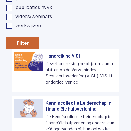
publicaties nvvk
videos/webinars
werkwijzers
Filter
Handreiking VISH
Deze handreiking helpt je om aan te
sluiten op de Verwijsindex
Schuldhulpverlening (VISH). VISH is
onderdeel van de
Basisdienstverlening, het project
dat beoogt de schuldhulpverlening in
heel Nederland gelijk te trekken.
Kenniscollectie Leiderschap in
VISH is voor iedere gemeente gratis
financiële hulpverlening
beschikbaar en draagt bij aan
De Kenniscollectie Leiderschap in
schuldenrust voor hulpvragers.
financiële hulpverlening ondersteunt
leidinggevenden bij hun ontwikkeling