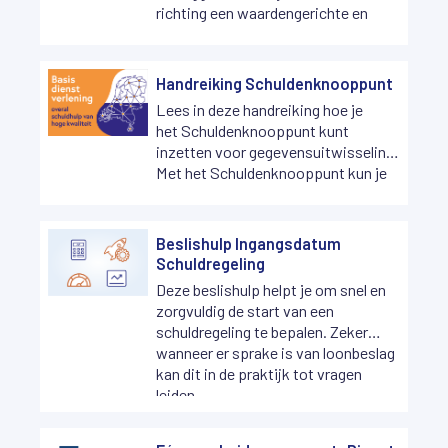
richting een waardengerichte en
toekomstbestendige manier van
werken.
Handreiking Schuldenknooppunt
Lees in deze handreiking hoe je
het
Schuldenknooppunt kunt
inzetten voor gegevensuitwisseling.
Met het Schuldenknooppunt kun je
snel, veilig en efficiënt berichten
uitwisselen met schuldeisers en
bijdragen aan de uitvoering van het
Beslishulp Ingangsdatum
project Basisdienstverlening. Het
Schuldregeling
Schuldenknooppunt is
Deze beslishulp helpt je om snel en
opgenomen in dit project,
zorgvuldig de start van een
dat beoogt de schuldhulpverlening in
schuldregeling te bepalen. Zeker
heel Nederland gelijk te trekken.
wanneer er sprake is van loonbeslag
kan dit in de praktijk tot vragen
leiden.