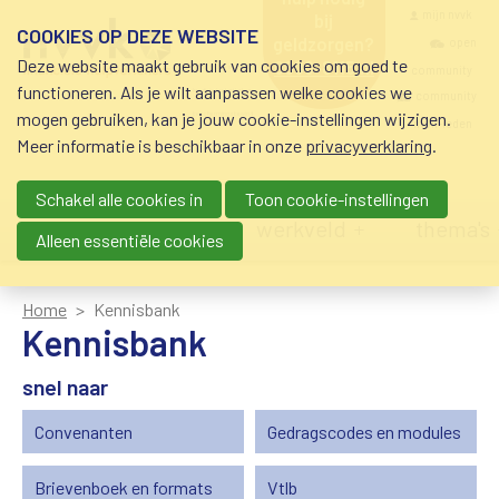
Overslaan en naar de inhoud gaan
Meta navigatio
mijn nvvk
bij
COOKIES OP DEZE WEBSITE
geldzorgen?
open
Deze website maakt gebruik van cookies om goed te
0800-8115.nl
community
schuldhulp • sociaal
functioneren. Als je wilt aanpassen welke cookies we
krediet • budgetbeheer •
community
mogen gebruiken, kan je jouw cookie-instellingen wijzigen.
beschermingsbewind
nvvk-leden
Meer informatie is beschikbaar in onze
privacyverklaring
.
Schakel alle cookies in
Toon cookie-instellingen
Main navigation
nieuws
agenda
werkveld
thema's
Alleen essentiële cookies
Home
Kennisbank
Kennisbank
snel naar
Convenanten
Gedragscodes en modules
Brievenboek en formats
Vtlb