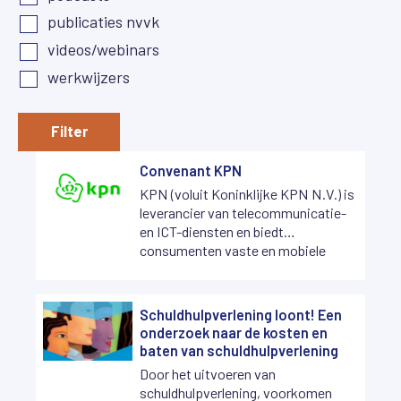
publicaties nvvk
videos/webinars
werkwijzers
Filter
Convenant KPN
KPN (voluit Koninklijke KPN N.V.) is
leverancier van telecommunicatie-
en ICT-diensten en biedt
consumenten vaste en mobiele
telefonie, internet en televisie. Voor
zakelijke klanten verzorgt KPN
complete telecommunicatie- en
Schuldhulpverlening loont! Een
ICT-oplossingen.
onderzoek naar de kosten en
baten van schuldhulpverlening
Door het uitvoeren van
schuldhulpverlening, voorkomen