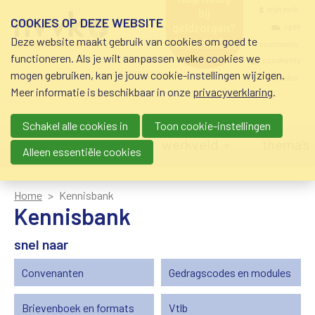
Overslaan en naar de inhoud gaan
Meta navigatio
mijn nvvk
bij
COOKIES OP DEZE WEBSITE
geldzorgen?
open
Deze website maakt gebruik van cookies om goed te
0800-8115.nl
community
schuldhulp • sociaal
functioneren. Als je wilt aanpassen welke cookies we
krediet • budgetbeheer •
community
mogen gebruiken, kan je jouw cookie-instellingen wijzigen.
beschermingsbewind
nvvk-leden
Meer informatie is beschikbaar in onze
privacyverklaring
.
Schakel alle cookies in
Toon cookie-instellingen
Main navigation
nieuws
agenda
werkveld
thema's
Alleen essentiële cookies
Home
Kennisbank
Kennisbank
snel naar
Convenanten
Gedragscodes en modules
Brievenboek en formats
Vtlb