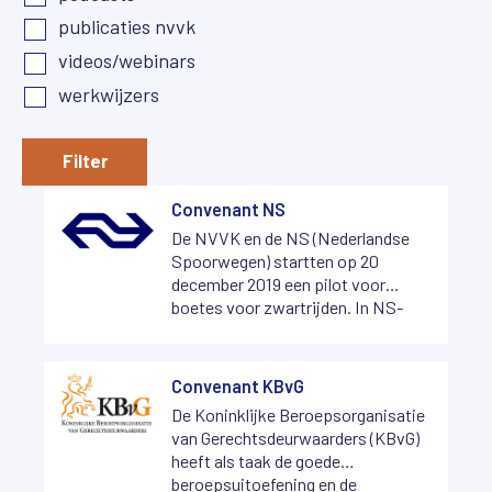
publicaties nvvk
videos/webinars
werkwijzers
Filter
Convenant NS
De NVVK en de NS (Nederlandse
Spoorwegen) startten op 20
december 2019 een pilot voor
boetes voor zwartrijden. In NS-
jargon heten ze UVB’s: Uitstel van
Betalingen.
Convenant KBvG
De Koninklijke Beroepsorganisatie
van Gerechtsdeurwaarders (KBvG)
heeft als taak de goede
beroepsuitoefening en de