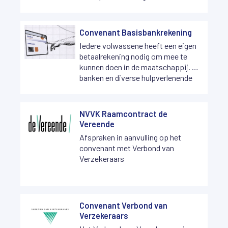
vakbekwaamheid van haar leden te
bevorderen. Deze formele taak is
vastgelegd in de
Convenant Basisbankrekening
Gerechtsdeurwaarderswet.
Iedere volwassene heeft een eigen
betaalrekening nodig om mee te
kunnen doen in de maatschappij. De
banken en diverse hulpverlenende
organisaties hebben daarom al in
2001 afgesproken dat iedereen in
Nederland, ouder dan 18 jaar een
NVVK Raamcontract de
betaalrekening moet kunnen
Vereende
openen.
Afspraken in aanvulling op het
convenant met Verbond van
Verzekeraars
Convenant Verbond van
Verzekeraars