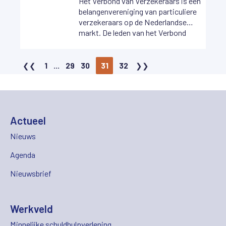
Het Verbond van Verzekeraars is een
belangenvereniging van particuliere
verzekeraars op de Nederlandse
markt. De leden van het Verbond
vertegenwoordigen samen meer dan
95 procent van de
verzekeringsmarkt.
1
...
29
30
31
32
Actueel
Nieuws
Agenda
Nieuwsbrief
Werkveld
Minnelijke schuldhulpverlening