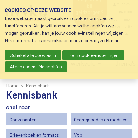
Overslaan en naar de inhoud gaan
Meta navigatio
mijn nvvk
bij
COOKIES OP DEZE WEBSITE
geldzorgen?
open
Deze website maakt gebruik van cookies om goed te
0800-8115.nl
community
schuldhulp • sociaal
functioneren. Als je wilt aanpassen welke cookies we
krediet • budgetbeheer •
community
mogen gebruiken, kan je jouw cookie-instellingen wijzigen.
beschermingsbewind
nvvk-leden
Meer informatie is beschikbaar in onze
privacyverklaring
.
Schakel alle cookies in
Toon cookie-instellingen
Main navigation
nieuws
agenda
werkveld
thema's
Alleen essentiële cookies
Home
Kennisbank
Kennisbank
snel naar
Convenanten
Gedragscodes en modules
Brievenboek en formats
Vtlb