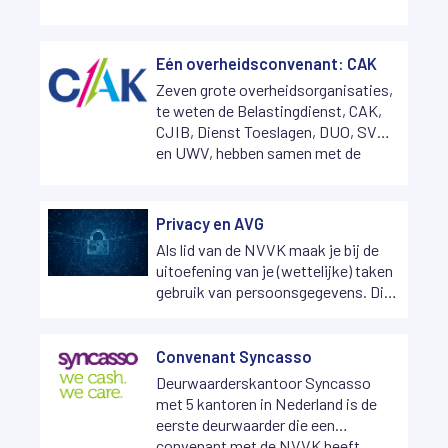
NVVK het nieuwe één
overheidsconvenant opgesteld. De
Belastingdienst, CAK, CJIB, Dienst
Eén overheidsconvenant: CAK
Toeslagen en DUO hebben het
Zeven grote overheidsorganisaties,
nieuwe convenant ook al
te weten de Belastingdienst, CAK,
ondertekend.
CJIB, Dienst Toeslagen, DUO, SVB
en UWV, hebben samen met de
NVVK het nieuwe één
overheidsconvenant opgesteld. De
Belastingdienst, CAK, CJIB, Dienst
Privacy en AVG
Toeslagen en DUO hebben het
Als lid van de NVVK maak je bij de
nieuwe convenant ook al
uitoefening van je (wettelijke) taken
ondertekend.
gebruik van persoonsgegevens. Dit
zijn persoonsgegevens van
gevoelige aard zoals financiële
gegevens of gegevens die kunnen
Convenant Syncasso
worden misbruikt voor
Deurwaarderskantoor Syncasso
(identiteits)fraude. Daarnaast
met 5 kantoren in Nederland is de
worden we meer afhankelijkheid van
eerste deurwaarder die een
digitale systemen en er is een
convenant met de NVVK heeft